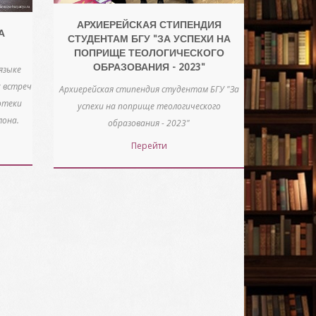
АРХИЕРЕЙСКАЯ СТИПЕНДИЯ
А
СТУДЕНТАМ БГУ "ЗА УСПЕХИ НА
ПОПРИЩЕ ТЕОЛОГИЧЕСКОГО
ОБРАЗОВАНИЯ - 2023"
языке
х встреч
Архиерейская стипендия студентам БГУ "За
отеки
успехи на поприще теологического
лона.
образования - 2023"
Перейти