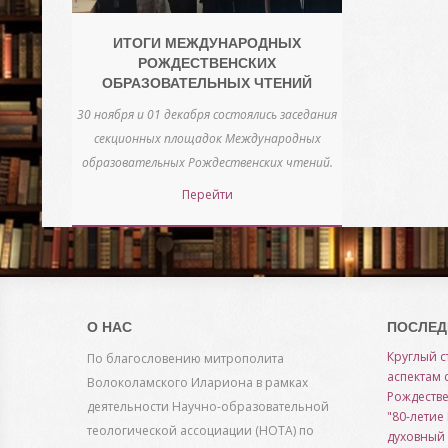
ИТОГИ МЕЖДУНАРОДНЫХ
РОЖДЕСТВЕНСКИХ
ОБРАЗОВАТЕЛЬНЫХ ЧТЕНИЙ
30 ноября и 01 декабря состоялись заседания
секционных площадок Международных
образовательных Рождественских чтений.
Перейти
О НАС
ПОСЛЕД
Круглый с
По благословению митрополита
аспектам 
Волоколамского Илариона в рамках
Рождестве
деятельности Научно-образовательной
"80-летие
теологической ассоциации (НОТА) по
духовный