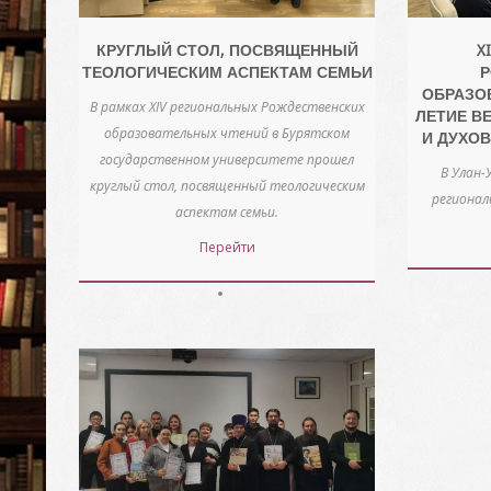
X
КРУГЛЫЙ СТОЛ, ПОСВЯЩЕННЫЙ
Р
ТЕОЛОГИЧЕСКИМ АСПЕКТАМ СЕМЬИ
ОБРАЗОВ
В рамках XIV региональных Рождественских
ЛЕТИЕ В
образовательных чтений в Бурятском
И ДУХО
государственном университете прошел
В Улан-
круглый стол, посвященный теологическим
регионал
аспектам семьи.
Перейти