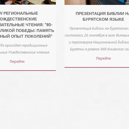
IV РЕГИОНАЛЬНЫЕ
ПРЕЗЕНТАЦИЯ БИБЛИИ Н
ОЖДЕСТВЕНСКИЕ
БУРЯТСКОМ ЯЗЫКЕ
АТЕЛЬНЫЕ ЧТЕНИЯ: "80-
Презентация Библии на бурятском 
ЕЛИКОЙ ПОБЕДЫ: ПАМЯТЬ
состоялась 26 сентября в зале деловы
ВНЫЙ ОПЫТ ПОКОЛЕНИЙ"
и переговоров Национальной библи
Удэ проходят традиционные
Бурятии в рамках XXIX Книжного са
ьные Рождественские чтения.
Перейти
Перейти