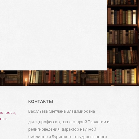
КОНТАКТЫ
Васильева Светлана Владимировна
вопросы,
нные
д.и.н.,профессор, зав.кафедрой Теологии и
религиоведения, директор научной
библиотеки Бурятского государственного