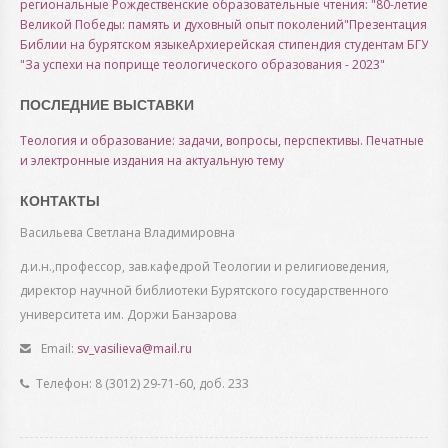
региональные Рождественские образовательные чтения: "80-летие
Великой Победы: память и духовный опыт поколений"
Презентация
Библии на бурятском языке
Архиерейская стипендия студентам БГУ
"За успехи на поприще теологического образования - 2023"
ПОСЛЕДНИЕ ВЫСТАВКИ
Теология и образование: задачи, вопросы, перспективы. Печатные
и электронные издания на актуальную тему
КОНТАКТЫ
Васильева Светлана Владимировна
д.и.н.,профессор, зав.кафедрой Теологии и религиоведения,
директор научной библиотеки Бурятского государственного
университета им. Доржи Банзарова
Email:
sv_vasilieva@mail.ru
Телефон: 8 (3012) 29-71-60, доб. 233