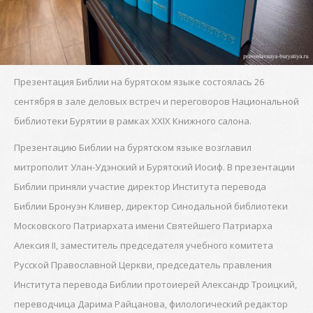
Презентация Библии на бурятском языке состоялась 26
сентября в зале деловых встреч и переговоров Национальной
библиотеки Бурятии в рамках XXIX Книжного салона.
Презентацию Библии на бурятском языке возглавил
митрополит Улан-Удэнский и Бурятский Иосиф. В презентации
Библии приняли участие директор Института перевода
Библии Бронуэн Кливер, директор Синодальной библиотеки
Московского Патриархата имени Святейшего Патриарха
Алексия II, заместитель председателя учебного комитета
Русской Православной Церкви, председатель правления
Института перевода Библии протоиерей Александр Троицкий,
переводчица Дарима Райцанова, филологический редактор