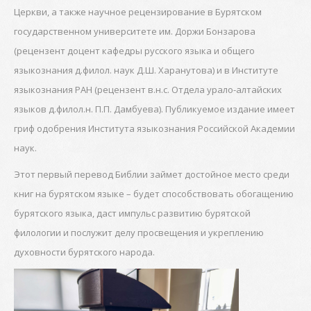
Церкви, а также научное рецензирование в Бурятском
государственном университете им. Доржи Бонзарова
(рецензент доцент кафедры русского языка и общего
языкознания д.филол. наук Д.Ш. Харанутова) и в Институте
языкознания РАН (рецензент в.н.с. Отдела урало-алтайских
языков д.филол.н. П.П. Дамбуева). Публикуемое издание имеет
гриф одобрения Института языкознания Российской Академии
наук.
Этот первый перевод Библии займет достойное место среди
книг на бурятском языке – будет способствовать обогащению
бурятского языка, даст импульс развитию бурятской
филологии и послужит делу просвещения и укреплению
духовности бурятского народа.