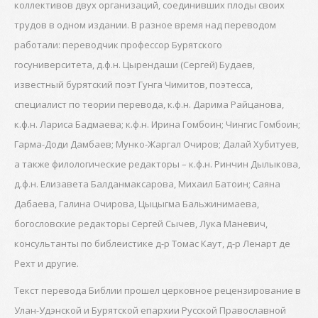
коллективов двух организаций, соединивших плоды своих
трудов в одном издании. В разное время над переводом
работали: переводчик профессор Бурятского
госуниверситета, д.ф.н. Цырендаши (Сергей) Будаев,
известный бурятский поэт Гунга Чимитов, поэтесса,
специалист по теории перевода, к.ф.н. Дарима Райцанова,
к.ф.н. Лариса Бадмаева; к.ф.н. Ирина Гомбоин; Чингис Гомбоин;
Гарма-Доди Дамбаев; Мунко-Жаргал Очиров; Далай Хубитуев,
а также филологические редакторы – к.ф.н. Ринчин Дылыкова,
д.ф.н. Елизавета Балданмаксарова, Михаил Батоин; Саяна
Дабаева, Галина Очирова, Цыцыгма Бальжинимаева,
богословские редакторы Сергей Сычев, Лука Маневич,
консультанты по библеистике д-р Томас Каут, д-р Ленарт де
Рехт и другие.
Текст перевода Библии прошел церковное рецензирование в
Улан-Удэнской и Бурятской епархии Русской Православной