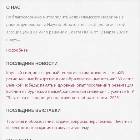
О НАС
По благословению митрополита Волоколамского Илариона в
рамках деятельности Научно-образовательной теологической
ассоциации (НОТА) по решению Совета НОТА от 12 марта 2020 г.
получ...
Подробнее
ПОСЛЕДНИЕ НОВОСТИ
Круглый стол, посвященный теологическим аспектам семьи
XIV
региональные Рождественские образовательные чтения: "80-летие
Великой Победы: память и духовный опыт поколений"
Презентация
Библии на бурятском языке
Архиерейская стипендия студентам БГУ
"За успехи на поприще теологического образования - 2023"
ПОСЛЕДНИЕ ВЫСТАВКИ
Теология и образование: задачи, вопросы, перспективы. Печатные
и электронные издания на актуальную тему